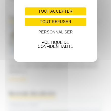
for:
TOUT ACCEPTER
À propos de l'auteur
TOUT REFUSER
PERSONNALISER
POLITIQUE DE
CONFIDENTIALITÉ
Je suis un généraliste de 53 ans qui a toujours voulu travailler
dans des zones sous-dotées en praticiens.C’est ainsi que j’ai
décidé il y a
Lire la suite...
Recevoir des alertes