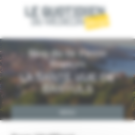
Panneau de gestion des cookies
Blog du Dr Pierre
Frances
LA SANTÉ VUE DE
BANYULS
MENU
ACCUEIL