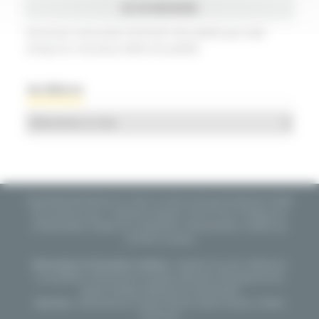
Inscrivez-vous pour recevoir une alerte par mail
lorsqu'un nouveau billet est publié.
Archives
Archives
lequotidiendumedecin.fr © 2021
Un site du Groupe Profession Santé
Qui sommes-nous ?
|
Mentions légales, CGU & CGV
|
Politique de
confidentialité
|
Règles de contribution
|
Fréquentation certifiée par
l’ACPM
|
Contacts
Information et Formation continue :
Système de soins, Médecine
au quotidien
|
Pharmacien et équipe officinale
|
Management de
Santé
|
Pratique Médicale du Généraliste
Services :
Ordonnances
|
Guide Pharma Santé
|
Emploi
|
Petites
Annonces