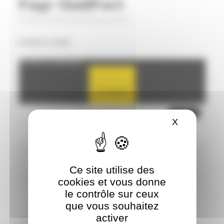
Page MailPoet
À PROPOS DE L’AUTEUR
Posté le
18 décembre 2024
par
admin
[mailpoet_page]
Facebook est désactivé.
AUTORISER
X
MASQUER 
ADMIN
Ce site utilise des
PLUS D'ARTICLES
cookies et vous donne
le contrôle sur ceux
que vous souhaitez
Post
activer
Search
navigation